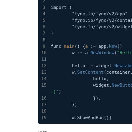
import (
	"fyne
.io
/fyne/v2/app"
	"fyne
.io
/fyne/v2/conta
	"fyne
.io
/fyne/v2/widge
)
func 
main
() {
a
 := app.
New
()
	w := a.
NewWindow
(
"Hell
	hello := widget.
NewLab
	w.
SetContent
(container
		hello,
		widget.
NewButt
:)"
)
		}),
	))
	w
.ShowAndRun
()}