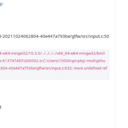
d/
.0-20211024062804-40e447a793be/glfw/src/input.c:50
64-w64-mingw32/10.3.0/../../../../x86_64-w64-mingw32/bin/l
ink-613747495\000002.o:C:\Users\15006\go\pkg\ mod\githu
04-40e447a793be/glfw/src/input.c:632: more undefined ref
d