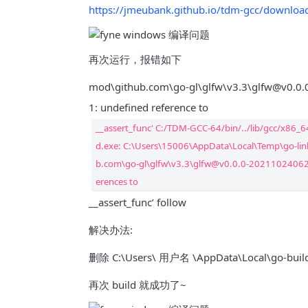
https://jmeubank.github.io/tdm-gcc/downloa
再次运行，报错如下
mod\github.com\go-gl\glfw\v3.3\glfw@v0.0
1: undefined reference to
__assert_func' C:/TDM-GCC-64/bin/../lib/gcc/x86_
d.exe: C:\Users\15006\AppData\Local\Temp\go-l
b.com\go-gl\glfw\v3.3\glfw@v0.0.0-202110240628
erences to
__assert_func’ follow
解决办法:
删除 C:\Users\ 用户名 \AppData\Local\go-buil
再次 build 就成功了~