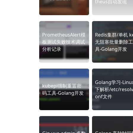
theus自动发现
PrometheusAlert模
Redis集群/单机 k
板测试失败技术调试
无阻塞批量删除工
分析记录
具-Golang开发
Golang学习-Linu
kubepi强制重置密
下解析/etc/resolv
码工具-Golang开发
onf文件