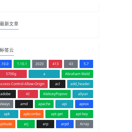
最新文章
标签云
1.10.0
1.10.1
2020
413
43
5.7
5700g
a
Abraham Wald
Access-Control-Allow-Origin
acl
add_header
adobe
AI
AlekseyPopovv
aliyun
always
amd
apache
api
apisix
apk
apkcombo
apt-get
apt-key
aptitude
arj
arp
arpd
Array