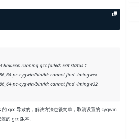
ink.exe: running gcc failed: exit status 1
./x86_64-pc-cygwin/bin/ld: cannot find -lmingwex
./x86_64-pc-cygwin/bin/ld: cannot find -lmingw32
s 的 gcc 导致的，解决方法也很简单，取消设置的 cygwin
装的 gcc 版本。