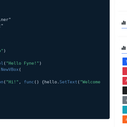
iner"
t"
o"
)
el
(
"Hello Fyne!"
)
.
NewVBox
(
on
(
"Hi!"
, 
func
() {hello.
SetText
(
"Welcome 