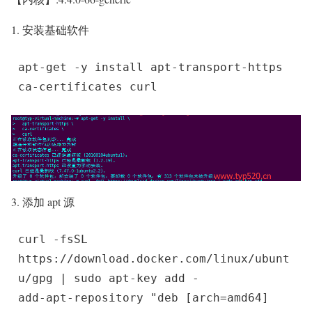
1. 安装基础软件
apt-get -y install apt-transport-https 
ca-certificates curl
3. 添加 apt 源
curl -fsSL 
https://download.docker.com/linux/ubunt
u/gpg | sudo apt-key add -

add-apt-repository "deb [arch=amd64] 