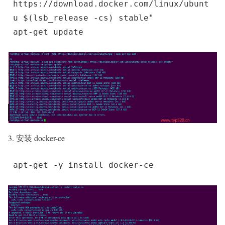
https://download.docker.com/linux/ubunt
u $(lsb_release -cs) stable"

apt-get update
3. 安装 docker-ce
apt-get -y install docker-ce