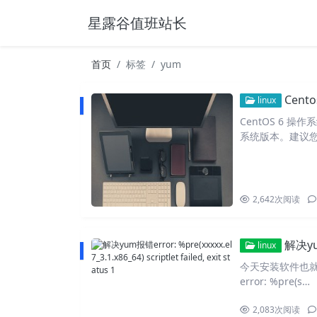
星露谷值班站长
首页
标签
yum
Cent
linux
CentOS 6 
系统版本。建议
2,642
次阅读
解决yum报错
linux
今天安装软件也就是
error: %pre(s…
2,083
次阅读