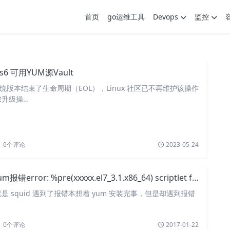
首页
go运维工具
Devops
监控
os6 可用YUM源Vault
操作系统版本结束了生命周期（EOL），Linux 社区已不再维护该操作
您升级操…
0
个评论
2023-05-24
error: %pre(xxxxx.el7_3.1.x86_64) scriptlet failed, exit status 1
 squid 遇到了报错本想着 yum 安装完事，但是却遇到报错
0
个评论
2017-01-22