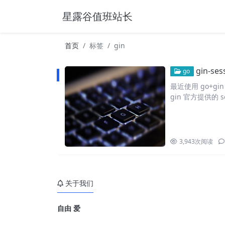
星露谷值班站长
首页
标签
gin
gin-s
go
最近使用 go+
gin 官方提供的 se
3,943
次阅读
关于我们
自由 爱