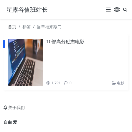
星露谷值班站长
首页
标签
当幸福来敲门
10部高分励志电影
1,791
0
电影
关于我们
自由 爱