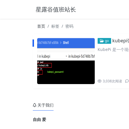
星露谷值班站长
首页
标签
密码
kube
go
KubePi 是一个现代
3,038
次阅读
关于我们
自由 爱