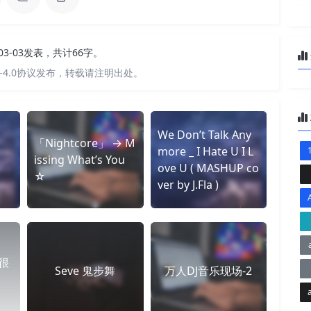
-03-03发表，共计66字。
-4.0协议发布，转载请注明出处。
We Don’t Talk Any
「Nightcore」 → M
more _ I Hate U I L
场
issing What’s You
ove U ( MASHUP co
☆
ver by J.Fla )
 很
Seve 鬼步舞
万人DJ音乐现场-2