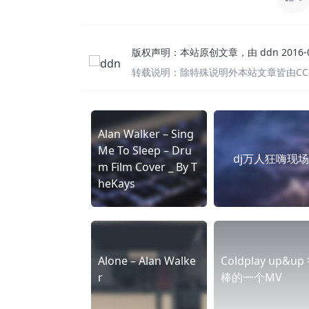
版权声明：
本站原创文章，由
ddn
2016
转载说明：
除特殊说明外本站文章皆由CC
Alan Walker – Sing
Me To Sleep – Dru
dj万人狂嗨现
m Film Cover _ By T
heKays
Alone – Alan Walke
Coldplay up&up
r
棒的一个MV