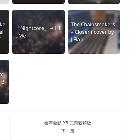
lke
The Chainsmokers
「Nightcore」→ Hi
ei
– Closer ( cover by
t Me
幕
J.Fla )
rc
 B
会声会影-X5 完美破解版
下一篇