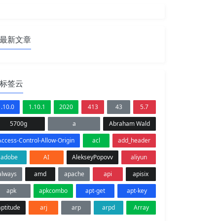
最新文章
标签云
1.10.0
1.10.1
2020
413
43
5.7
5700g
a
Abraham Wald
Access-Control-Allow-Origin
acl
add_header
adobe
AI
AlekseyPopovv
aliyun
always
amd
apache
api
apisix
apk
apkcombo
apt-get
apt-key
aptitude
arj
arp
arpd
Array