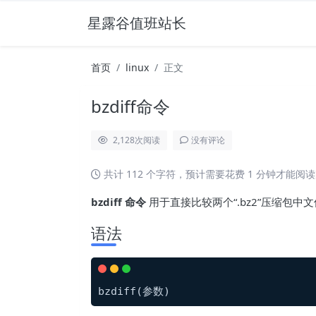
星露谷值班站长
首页
linux
正文
bzdiff命令
2,128
次阅读
没有评论
共计 112 个字符，预计需要花费 1 分钟才能阅
bzdiff 命令
用于直接比较两个“.bz2”压缩包中
语法
bzdiff(参数)