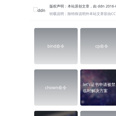
版权声明：
本站原创文章，由
ddn
2016
转载说明：
除特殊说明外本站文章皆由CC
bind命令
cp命令
let’s证书申请被
chown命令
临时解决方案