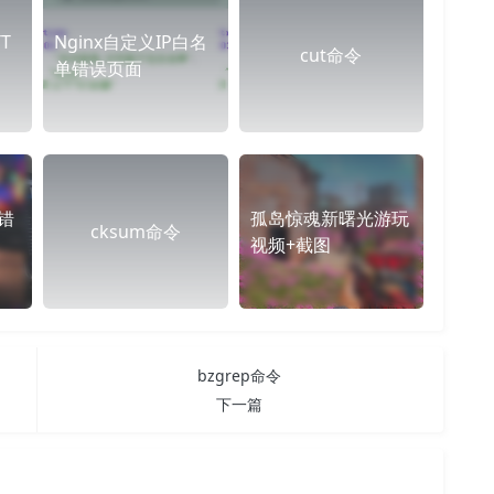
T
Nginx自定义IP白名
cut命令
单错误页面
错
孤岛惊魂新曙光游玩
cksum命令
视频+截图
bzgrep命令
下一篇