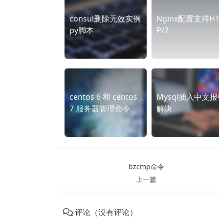
consul删除无效实例
Nginx配置支持HT
py脚本
P/2
centos 6 和 centos
Mysql插入中文报
7 服务器管理命令
解决
bzcmp命令
上一篇
评论（没有评论）