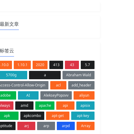
最新文章
标签云
1.10.0
1.10.1
2020
413
43
5.7
5700g
a
Abraham Wald
Access-Control-Allow-Origin
acl
add_header
adobe
AI
AlekseyPopovv
aliyun
always
amd
apache
api
apisix
apk
apkcombo
apt-get
apt-key
aptitude
arj
arp
arpd
Array