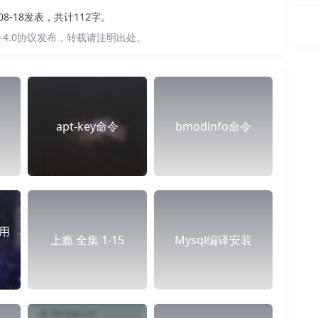
-08-18发表，共计112字。
-4.0协议发布，转载请注明出处。
apt-key命令
bmodinfo命令
禁用
上瘾.全集 1-15
Mysql编译安装