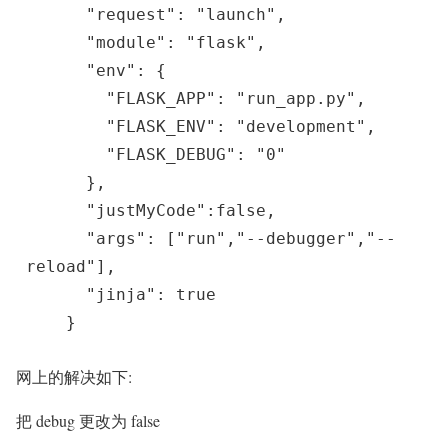
      "request": "launch",

      "module": "flask",

      "env": {

        "FLASK_APP": "run_app.py",

        "FLASK_ENV": "development",

        "FLASK_DEBUG": "0"

      },

      "justMyCode":false,

      "args": ["run","--debugger","--
reload"],

      "jinja": true

    }
网上的解决如下:
把 debug 更改为 false